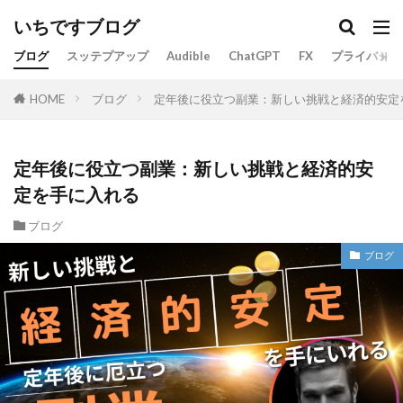
いちですブログ
ブログ
スッテプアップ
Audible
ChatGPT
FX
プライバシー
ブログ
定年後に役立つ副業：新しい挑戦と経済的安定
HOME
定年後に役立つ副業：新しい挑戦と経済的安
定を手に入れる
ブログ
ブログ